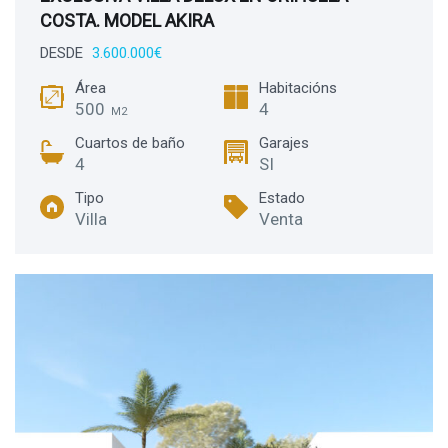
COSTA. MODEL AKIRA
DESDE
3.600.000€
Área
Habitacións
500
4
M2
Cuartos de baño
Garajes
4
SI
Tipo
Estado
Villa
Venta