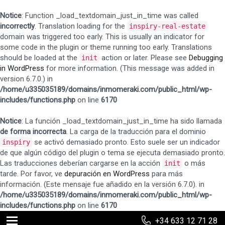
Notice
: Function _load_textdomain_just_in_time was called
incorrectly
. Translation loading for the
inspiry-real-estate
domain was triggered too early. This is usually an indicator for
some code in the plugin or theme running too early. Translations
should be loaded at the
action or later. Please see
Debugging
init
in WordPress
for more information. (This message was added in
version 6.7.0.) in
/home/u335035189/domains/inmomeraki.com/public_html/wp-
includes/functions.php
on line
6170
Notice
: La función _load_textdomain_just_in_time ha sido llamada
de forma incorrecta
. La carga de la traducción para el dominio
se activó demasiado pronto. Esto suele ser un indicador
inspiry
de que algún código del plugin o tema se ejecuta demasiado pronto.
Las traducciones deberían cargarse en la acción
o más
init
tarde. Por favor, ve
depuración en WordPress
para más
información. (Este mensaje fue añadido en la versión 6.7.0). in
/home/u335035189/domains/inmomeraki.com/public_html/wp-
includes/functions.php
on line
6170
+34 633 12 71 28