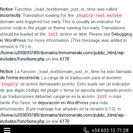
Notice
: Function _load_textdomain_just_in_time was called
incorrectly
. Translation loading for the
inspiry-real-estate
domain was triggered too early. This is usually an indicator for
some code in the plugin or theme running too early. Translations
should be loaded at the
action or later. Please see
Debugging
init
in WordPress
for more information. (This message was added in
version 6.7.0.) in
/home/u335035189/domains/inmomeraki.com/public_html/wp-
includes/functions.php
on line
6170
Notice
: La función _load_textdomain_just_in_time ha sido llamada
de forma incorrecta
. La carga de la traducción para el dominio
se activó demasiado pronto. Esto suele ser un indicador
inspiry
de que algún código del plugin o tema se ejecuta demasiado pronto.
Las traducciones deberían cargarse en la acción
o más
init
tarde. Por favor, ve
depuración en WordPress
para más
información. (Este mensaje fue añadido en la versión 6.7.0). in
/home/u335035189/domains/inmomeraki.com/public_html/wp-
includes/functions.php
on line
6170
+34 633 12 71 28