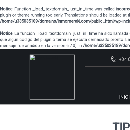
Notice
: Function _load_textdomain_just_in_time was called
incorre
plugin or theme running too early. Translations should be loaded at 
/home/u335035189/domains/inmomeraki.com/public_html/wp-inclu
Notice
: La función _load_textdomain_just_in_time ha sido llamada
que algún código del plugin o tema se ejecuta demasiado pronto. L
mensaje fue añadido en la versión 6.7.0). in
/home/u335035189/doma
+34 
INIC
TI