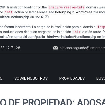
ctly
. Translation loading for the
domain was t
inspiry-real-estate
the
action or later. Please see
Debugging in WordPress
for mor
init
des/functions.php
on line
6170
de forma incorrecta
. La carga de la traducción para el dominio
insp
as traducciones deberían cargarse en la acción
o más tarde. P
init
ins/inmomeraki.com/public_html/wp-includes/functions.php
on li
633 12 71 28
alejandraaguado@inmomera
IO
SOBRE NOSOTROS
PROPIEDADES
BÚS
PO DE PROPIEDAD: ADOS